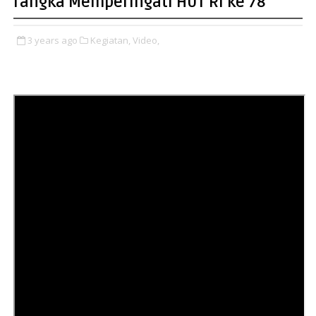
rangka Memperingati HUT RI ke 78
3 years ago
Kegiatan,
Video,