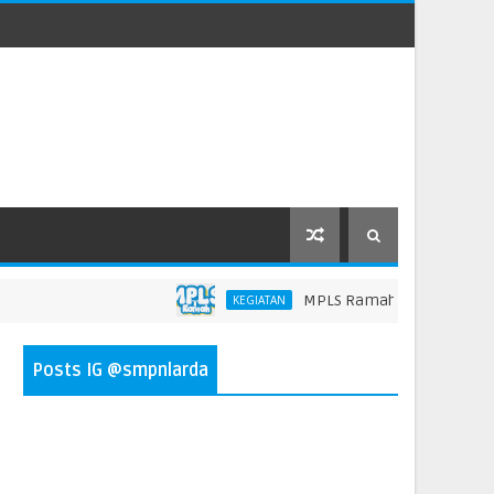
MPLS Ramah 2026 SMP Negeri
KEGIATAN
Posts IG @smpnlarda