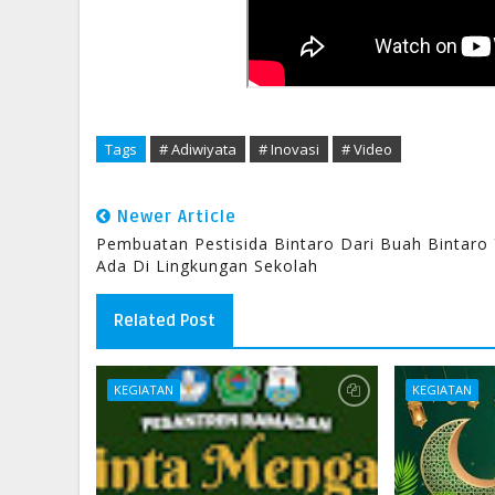
Tags
# Adiwiyata
# Inovasi
# Video
Newer Article
Pembuatan Pestisida Bintaro Dari Buah Bintaro
Ada Di Lingkungan Sekolah
Related Post
KEGIATAN
KEGIATAN