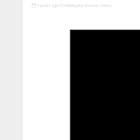
3 years ago
Adiwiyata,
Inovasi,
Video,