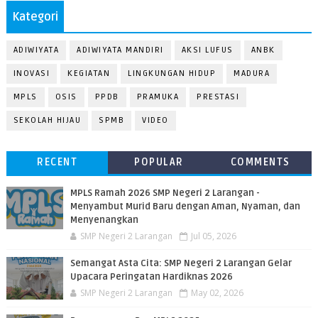
Kategori
ADIWIYATA
ADIWIYATA MANDIRI
AKSI LUFUS
ANBK
INOVASI
KEGIATAN
LINGKUNGAN HIDUP
MADURA
MPLS
OSIS
PPDB
PRAMUKA
PRESTASI
SEKOLAH HIJAU
SPMB
VIDEO
RECENT
POPULAR
COMMENTS
MPLS Ramah 2026 SMP Negeri 2 Larangan -
Menyambut Murid Baru dengan Aman, Nyaman, dan
Menyenangkan
SMP Negeri 2 Larangan
Jul 05, 2026
Semangat Asta Cita: SMP Negeri 2 Larangan Gelar
Upacara Peringatan Hardiknas 2026
SMP Negeri 2 Larangan
May 02, 2026